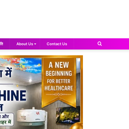
Search
ति
About Us
Contact Us
for