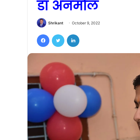
डॉ अनमोल
Shrikant
October 9, 2022
Facebook
Twitter
LinkedIn