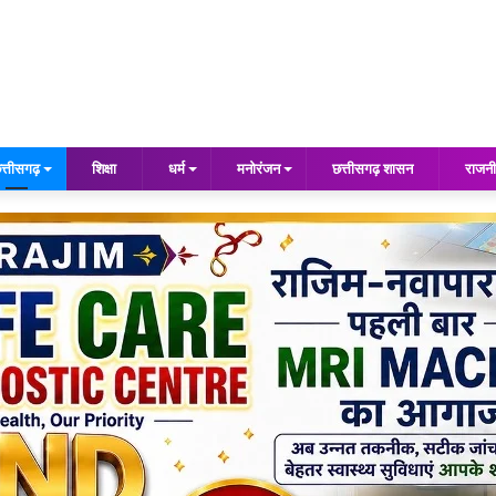
त्तीसगढ़
शिक्षा
धर्म
मनोरंजन
छत्तीसगढ़ शासन
राजनी