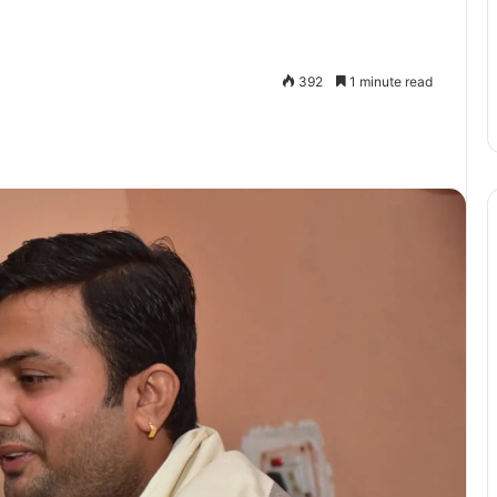
392
1 minute read