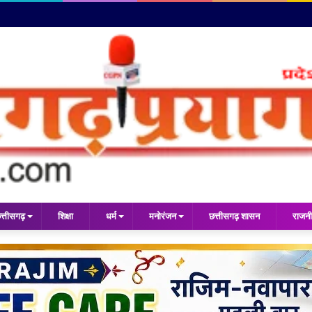
त्तीसगढ़
शिक्षा
धर्म
मनोरंजन
छत्तीसगढ़ शासन
राजनी