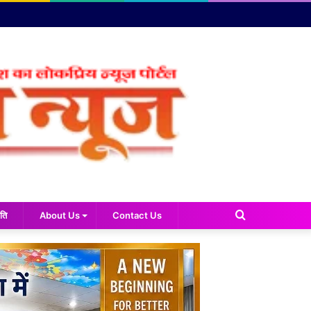
Search
ति
About Us
Contact Us
for