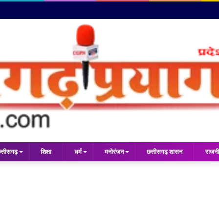
त्तीसगढ़
शिक्षा
धर्म
मनोरंजन
छत्तीसगढ़ शासन
राजनी