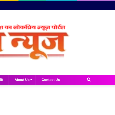
Search
ति
About Us
Contact Us
for