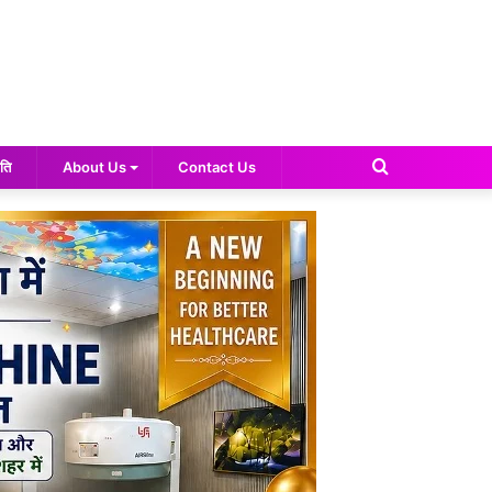
Search
ति
About Us
Contact Us
for