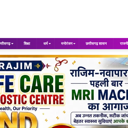
त्तीसगढ़
शिक्षा
धर्म
मनोरंजन
छत्तीसगढ़ शासन
राजनी