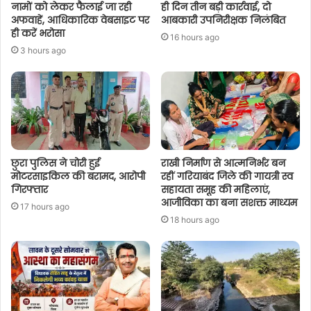
नामों को लेकर फैलाई जा रही
ही दिन तीन बड़ी कार्रवाई, दो
अफवाहें, आधिकारिक वेबसाइट पर
आबकारी उपनिरीक्षक निलंबित
ही करें भरोसा
16 hours ago
3 hours ago
छुरा पुलिस ने चोरी हुई
राखी निर्माण से आत्मनिर्भर बन
मोटरसाइकिल की बरामद, आरोपी
रहीं गरियाबंद जिले की गायत्री स्व
गिरफ्तार
सहायता समूह की महिलाएं,
आजीविका का बना सशक्त माध्यम
17 hours ago
18 hours ago