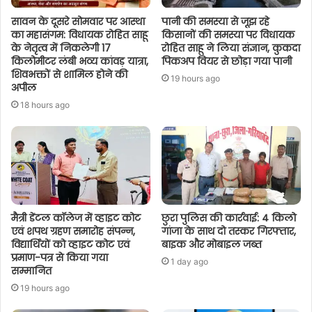
सावन के दूसरे सोमवार पर आस्था
पानी की समस्या से जूझ रहे
का महासंगम: विधायक रोहित साहू
किसानों की समस्या पर विधायक
के नेतृत्व में निकलेगी 17
रोहित साहू ने लिया संज्ञान, कुकदा
किलोमीटर लंबी भव्य कांवड़ यात्रा,
पिकअप वियर से छोड़ा गया पानी
शिवभक्तों से शामिल होने की
19 hours ago
अपील
18 hours ago
मैत्री डेंटल कॉलेज में व्हाइट कोट
छुरा पुलिस की कार्रवाई: 4 किलो
एवं शपथ ग्रहण समारोह संपन्न,
गांजा के साथ दो तस्कर गिरफ्तार,
विद्यार्थियों को व्हाइट कोट एवं
बाइक और मोबाइल जब्त
प्रमाण-पत्र से किया गया
1 day ago
सम्मानित
19 hours ago