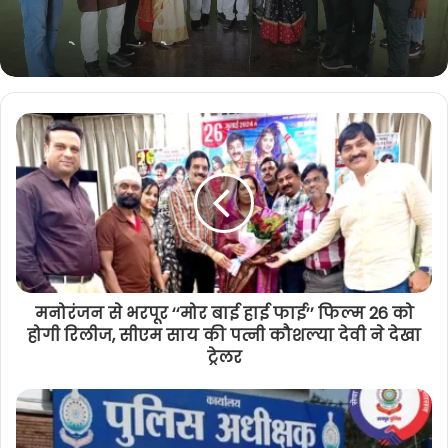
k
m
जन्मदिन मनाने समाज ने किया ऐसा काम,
पढ़िए पूरी खबर
मनोरंजन से भरपूर ‘‘मोर बाई हाई फाई’’ फिल्म 26 को
होगी रिलीज, सीएम साय की पत्नी कौशल्या देवी ने देखा
ट्रेलर