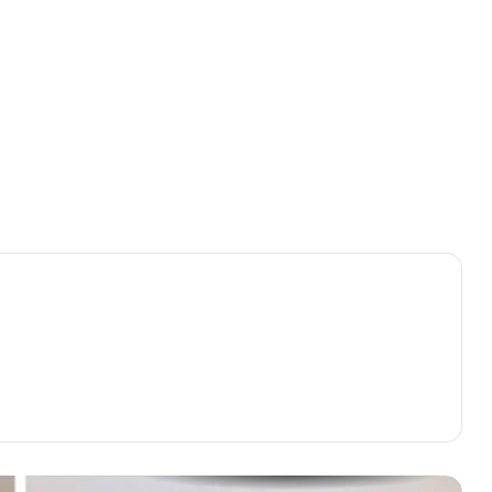
अभनपुर ब्रेकिंग: महिला की संदिग्ध हालत
में मिली लाश, हत्या की आशंका, शरीर पर
मिले चोट के निशान, पुलिस पति से कर
रही पूछताछ
गरियाबंद में चलाया चेकिंग अभियान: स्कूल
बसों और नाबालिग वाहन चालकों पर
चालानी कार्रवाई
मुख्यमंत्री ने गरियाबंद, महासमुंद और
बलौदाबाज़ार-भाटापारा जिले के
अधिकारियों की बैठक ली, दिए ये निर्देश
राज्य प्रशासनिक सेवा के अधिकारियों का
ट्रांसफर, रीता यादव बनी धमतरी ADM,
देखिए पूरी सूची
प्रेमिका की हत्या कर तालाब किनारे फेंकी
लाश : मुक्तिधाम के पास मिली थी लाश
जानिए पूरा मामला