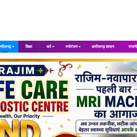
त्तीसगढ़
शिक्षा
धर्म
मनोरंजन
छत्तीसगढ़ शासन
राजनी