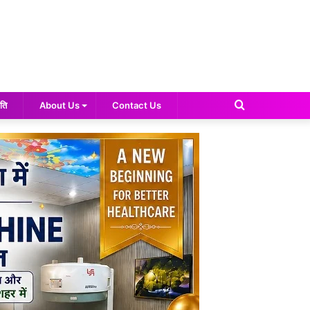
Search
ति
About Us
Contact Us
for