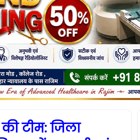
D की टीम: जिला