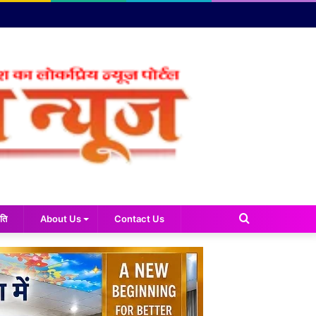
Search
ति
About Us
Contact Us
for