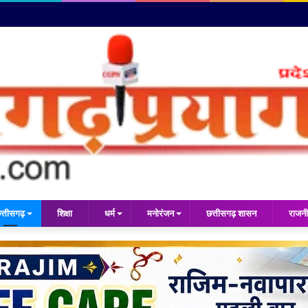
त्तीसगढ़
शिक्षा
धर्म
मनोरंजन
छत्तीसगढ़ शासन
राजनी