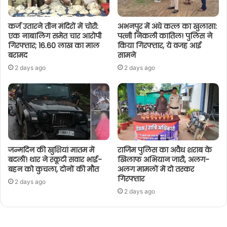
कर्ज उतारने तीन मंदिरों में चोरी:
अभनपुर में अंधे कत्ल का खुलासा:
एक नाबालिग समेत चार आरोपी
पत्नी निकली कातिल! पुलिस ने
गिरफ्तार; 16.60 लाख का माल
किया गिरफ्तार, ये वजह आई
बरामद
सामने
2 days ago
2 days ago
जन्मदिन की खुशियां मातम में
राजिम पुलिस का अवैध शराब के
बदलीं! थार ने स्कूटी सवार भाई-
खिलाफ अभियान जारी, अलग-
बहन को कुचला, दोनों की मौत
अलग मामलों में दो तस्कर
गिरफ्तार
2 days ago
2 days ago