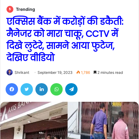
Trending
एक्सिस बैंक में करोड़ों की डकैती:
मैनेजर को मारा चाकू, CCTV में
दिखे लुटेरे, सामने आया फुटेज,
देखिए वीडियो
Shrikant
September 19, 2023
1,786
2 minutes read
Facebook
Twitter
LinkedIn
WhatsApp
Telegram