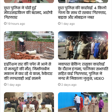
छुरा पुलिस ने चोरी हुई
छुरा पुलिस की कार्रवाई: 4 किलो
मोटरसाइकिल की बरामद, आरोपी
गांजा के साथ दो तस्कर गिरफ्तार,
गिरफ्तार
बाइक और मोबाइल जब्त
19 hours ago
1 day ago
हाईटेंशन तार की चपेट में आने से
नवापारा ब्रेकिंग: रासुका कार्रवाई
दो मजदूरों की मौत, निर्माणाधीन
के दौरान हंगामा, पालिका सभापति
मकान में कर रहे थे काम, ठेकेदार
सहित कई गिरफ्तार, पुलिस ने
की लापरवाही आई सामने
नगर में निकाला जुलूस, VIDEO
1 day ago
2 days ago