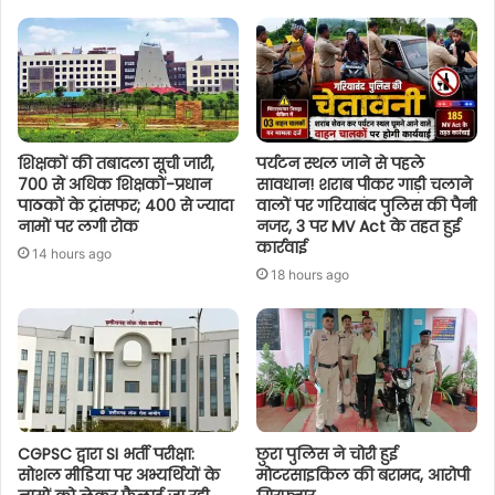
शिक्षकों की तबादला सूची जारी,
पर्यटन स्थल जाने से पहले
700 से अधिक शिक्षकों-प्रधान
सावधान! शराब पीकर गाड़ी चलाने
पाठकों के ट्रांसफर; 400 से ज्यादा
वालों पर गरियाबंद पुलिस की पैनी
नामों पर लगी रोक
नजर, 3 पर MV Act के तहत हुई
कार्रवाई
14 hours ago
18 hours ago
CGPSC द्वारा SI भर्ती परीक्षा:
छुरा पुलिस ने चोरी हुई
सोशल मीडिया पर अभ्यर्थियों के
मोटरसाइकिल की बरामद, आरोपी