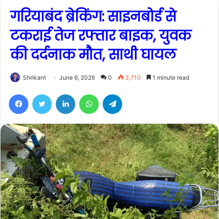
गरियाबंद ब्रेकिंग: साइनबोर्ड से
टकराई तेज रफ्तार बाइक, युवक
की दर्दनाक मौत, साथी घायल
Shrikant
June 6, 2026
0
3,710
1 minute read
Facebook
Twitter
LinkedIn
WhatsApp
Telegram