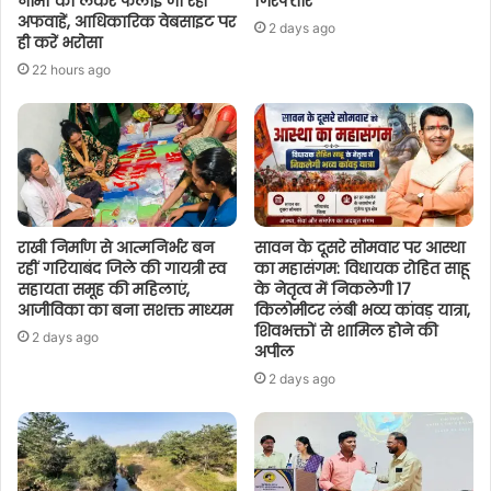
नामों को लेकर फैलाई जा रही
गिरफ्तार
अफवाहें, आधिकारिक वेबसाइट पर
2 days ago
ही करें भरोसा
22 hours ago
राखी निर्माण से आत्मनिर्भर बन
सावन के दूसरे सोमवार पर आस्था
रहीं गरियाबंद जिले की गायत्री स्व
का महासंगम: विधायक रोहित साहू
सहायता समूह की महिलाएं,
के नेतृत्व में निकलेगी 17
आजीविका का बना सशक्त माध्यम
किलोमीटर लंबी भव्य कांवड़ यात्रा,
शिवभक्तों से शामिल होने की
2 days ago
अपील
2 days ago