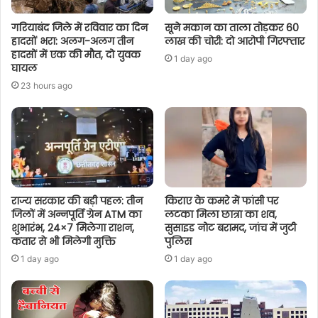
गरियाबंद जिले में रविवार का दिन
सूने मकान का ताला तोड़कर 60
हादसों भरा: अलग-अलग तीन
लाख की चोरी: दो आरोपी गिरफ्तार
हादसों में एक की मौत, दो युवक
1 day ago
घायल
23 hours ago
राज्य सरकार की बड़ी पहल: तीन
किराए के कमरे में फांसी पर
जिलों में अन्नपूर्ति ग्रेन ATM का
लटका मिला छात्रा का शव,
शुभारंभ, 24×7 मिलेगा राशन,
सुसाइड नोट बरामद, जांच में जुटी
कतार से भी मिलेगी मुक्ति
पुलिस
1 day ago
1 day ago