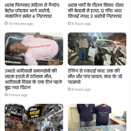
शराब पिलाकर महिला से गैंगरेप:
शराब पार्टी के दौरान विवाद: दोस्त
बेहोश छोड़कर भागे आरोपी,
की बेरहमी से हत्या, 12 फीट अंदर
नाबालिग समेत 4 गिरफ्तार
छिपाई लाश; 3 आरोपी गिरफ्तार
16 minutes ago
4 hours ago
उभरते आदिवासी समाजसेवी की
रेलिंग से टकराई कार: एक की
सड़क हादसे में दर्दनाक मौत,
मौत और पांच घायल, कार के उड़े
आदिवासी दिवस के एक दिन पहले
परखच्चे
बुझ गया चिराग
6 hours ago
5 hours ago