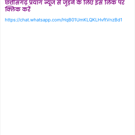
छत्तीसगढ़ प्रयाग न्यूज से जुड़ने के लिए इस लिंक पर
क्लिक करें
https://chat.whatsapp.com/HqB01UmKLQKLHvftVnzBd1