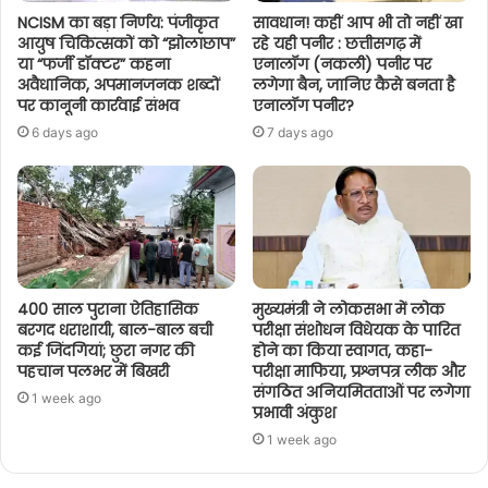
NCISM का बड़ा निर्णय: पंजीकृत
सावधान! कहीं आप भी तो नहीं खा
आयुष चिकित्सकों को “झोलाछाप”
रहे यही पनीर : छत्तीसगढ़ में
या “फर्जी डॉक्टर” कहना
एनालॉग (नकली) पनीर पर
अवैधानिक, अपमानजनक शब्दों
लगेगा बैन, जानिए कैसे बनता है
पर कानूनी कार्रवाई संभव
एनालॉग पनीर?
6 days ago
7 days ago
400 साल पुराना ऐतिहासिक
मुख्यमंत्री ने लोकसभा में लोक
बरगद धराशायी, बाल-बाल बची
परीक्षा संशोधन विधेयक के पारित
कई जिंदगियां; छुरा नगर की
होने का किया स्वागत, कहा-
पहचान पलभर में बिखरी
परीक्षा माफिया, प्रश्नपत्र लीक और
संगठित अनियमितताओं पर लगेगा
1 week ago
प्रभावी अंकुश
1 week ago