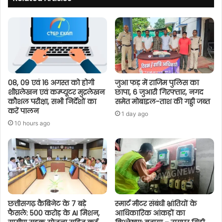
08, 09 एवं 16 अगस्त को होगी
जुआ फड़ में राजिम पुलिस का
शीघ्रलेखन एवं कम्प्यूटर मुद्रलेखन
छापा, 6 जुआरी गिरफ्तार, नगद
कौशल परीक्षा, सभी निर्देशों का
समेत मोबाइल-ताश की गड्डी जब्त
करें पालन
1 day ago
10 hours ago
छत्तीसगढ़ कैबिनेट के 7 बड़े
स्मार्ट मीटर संबंधी भ्रांतियों के
फैसले: 500 करोड़ के AI मिशन,
आधिकारिक आंकड़ों का