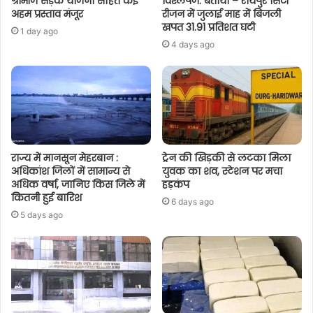
ग्रामीण सड़क योजना सहित कई
विश्लेषण: बताया – रायपुर सिटी
अहम प्रस्ताव मंजूर
रीजन में जुलाई माह में बिजली
खपत 31.91 प्रतिशत घटी
1 day ago
4 days ago
राज्य में मानसून मेहरबान :
ट्रेन की खिड़की से लटका मिला
अधिकांश जिलों में सामान्य से
युवक का शव, स्टेशन पर मचा
अधिक वर्षा, जानिए किस जिले में
हड़कंप
कितनी हुई बारिश
6 days ago
5 days ago