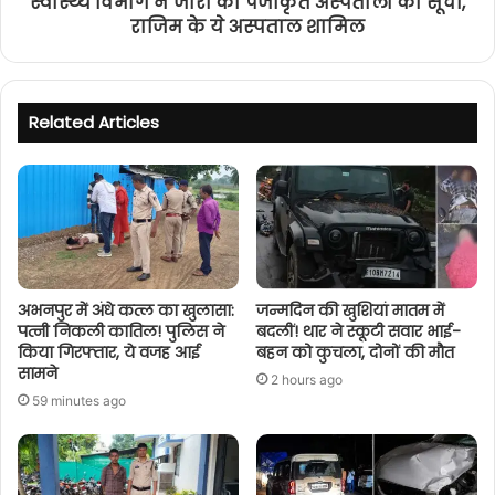
स्वास्थ्य विभाग ने जारी की पंजीकृत अस्पतालों की सूची,
राजिम के ये अस्पताल शामिल
Related Articles
अभनपुर में अंधे कत्ल का खुलासा:
जन्मदिन की खुशियां मातम में
पत्नी निकली कातिल! पुलिस ने
बदलीं! थार ने स्कूटी सवार भाई-
किया गिरफ्तार, ये वजह आई
बहन को कुचला, दोनों की मौत
सामने
2 hours ago
59 minutes ago