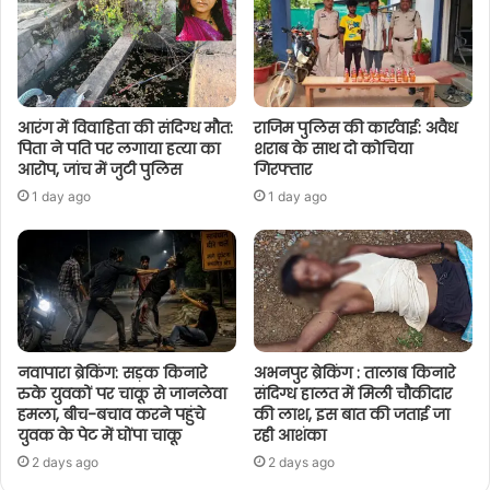
आरंग में विवाहिता की संदिग्ध मौत:
राजिम पुलिस की कार्रवाई: अवैध
पिता ने पति पर लगाया हत्या का
शराब के साथ दो कोचिया
आरोप, जांच में जुटी पुलिस
गिरफ्तार
1 day ago
1 day ago
नवापारा ब्रेकिंग: सड़क किनारे
अभनपुर ब्रेकिंग : तालाब किनारे
रुके युवकों पर चाकू से जानलेवा
संदिग्ध हालत में मिली चौकीदार
हमला, बीच-बचाव करने पहुंचे
की लाश, इस बात की जताई जा
युवक के पेट में घोंपा चाकू
रही आशंका
2 days ago
2 days ago