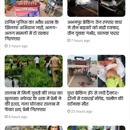
राजिम पुलिस का अवैध शराब के
अभनपुर ब्रेकिंग: तेज रफ्तार कार
खिलाफ अभियान जारी, अलग-
ने तीन बाइकों को मारी टक्कर,
अलग मामलों में दो तस्कर
तीन युवक गंभीर, चालक फरार
गिरफ्तार
7 hours ago
3 hours ago
तालाब में मिली युवती की लाश का
छुरा ब्रेकिंग: ईंट से लदी ट्रैक्टर-
खुलासा! अफेयर के शक में प्रेमी ने
ट्रॉली से टकराई मोपेड, ग्रामीण की
की हत्या, गला घोंटकर तालाब में
दर्दनाक मौत
फेंका शव, प्रेमी गिरफ्तार
23 hours ago
8 hours ago