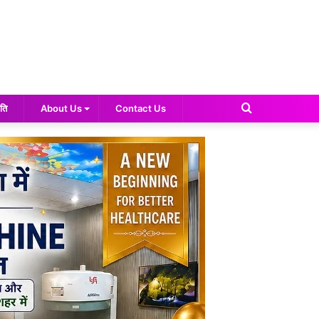
Search
ति
About Us
Contact Us
for