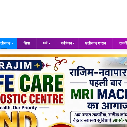
त्तीसगढ़
शिक्षा
धर्म
मनोरंजन
छत्तीसगढ़ शासन
राजनी