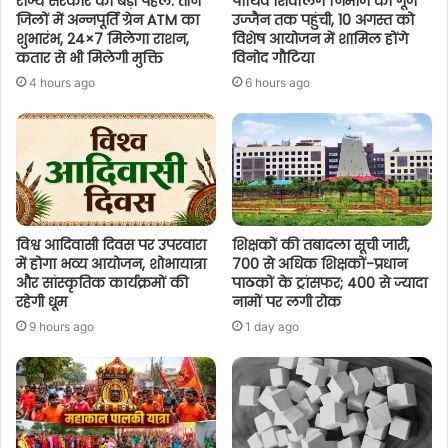
राज्य सरकार की बड़ी पहल: तीन
पार्थिव शिवलिंग निर्माण की गूंज
जिलों में अन्नपूर्ति ग्रेन ATM का
उज्जैन तक पहुंची, 10 अगस्त को
शुभारंभ, 24×7 मिलेगा राशन,
विशेष आयोजन में शामिल होंगे
कतार से भी मिलेगी मुक्ति
विनोद गौटिया
4 hours ago
6 hours ago
विश्व आदिवासी दिवस पर उपरवारा
शिक्षकों की तबादला सूची जारी,
में होगा भव्य आयोजन, शोभायात्रा
700 से अधिक शिक्षकों-प्रधान
और सांस्कृतिक कार्यक्रमों की
पाठकों के ट्रांसफर; 400 से ज्यादा
रहेगी धूम
नामों पर लगी रोक
9 hours ago
1 day ago