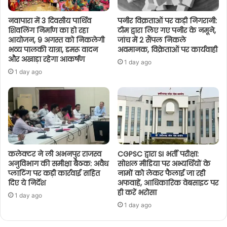
नवापारा में 3 दिवसीय पार्थिव
पनीर विक्रताओं पर कड़ी निगरानी:
शिवलिंग निर्माण का हो रहा
टीम द्वारा लिए गए पनीर के नमूने,
आयोजन, 9 अगस्त को निकलेगी
जांच में 2 सैंपल निकले
भव्य पालकी यात्रा, डमरू वादन
अवमानक, विक्रेताओं पर कार्यवाही
और अखाड़ा रहेगा आकर्षण
1 day ago
1 day ago
कलेक्टर ने ली अभनपुर राजस्व
CGPSC द्वारा SI भर्ती परीक्षा:
अनुविभाग की समीक्षा बैठक: अवैध
सोशल मीडिया पर अभ्यर्थियों के
प्लाटिंग पर कड़ी कार्रवाई सहित
नामों को लेकर फैलाई जा रही
दिए ये निर्देश
अफवाहें, आधिकारिक वेबसाइट पर
ही करें भरोसा
1 day ago
1 day ago