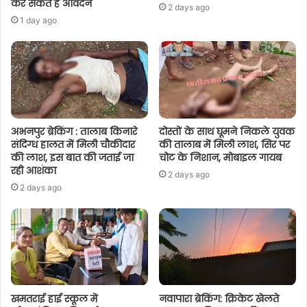
कर सकते है आवेदन
2 days ago
1 day ago
अभनपुर ब्रेकिंग : तालाब किनारे
दोस्तों के साथ घूमने निकले युवक
संदिग्ध हालत में मिली चौकीदार
की तालाब में मिली लाश, सिर पर
की लाश, इस बात की जताई जा
चोट के निशान, मोबाइल गायब
रही आशंका
2 days ago
2 days ago
खमतराई हाई स्कूल में
नवापारा ब्रेकिंग: क्रिकेट खेलते