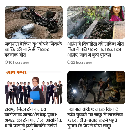
नवापारा ब्रेकिंग: दूध बांटने निकले
आरंग में विवाहिता की संदिग्ध मौत:
व्यक्ति की नाले में गिरकर
पिता ने पति पर लगाया हत्या का
दर्दनाक मौत
आरोप, जांच में जुटी पुलिस
16 hours ago
22 hours ago
रायपुर जिला रोजगार एवं
नवापारा ब्रेकिंग: सड़क किनारे
स्वरोजगार मार्गदर्शन केंद्र द्वारा 5
रुके युवकों पर चाकू से जानलेवा
अगस्त को रोजगार मेला आयोजित,
हमला, बीच-बचाव करने पहुंचे
10वीं पास से इंजीनियरिंग उत्तीर्ण
युवक के पेट में घोंपा चाकू