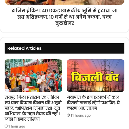
राजिम ब्रेकिंग: 40 एकड़ शासकीय भूमि से हटाया जा
रहा अतिक्रमण, 10 वर्षों से था अवैध कब्जा, चला
बुलडोजर
Related Articles
रायपुर जिला प्रशासन एवं महिला
नवापारा के इन इलाकों में कल
एवं बाल विकास विभाग की अनूठी
बिजली सप्लाई रहेगी प्रभावित, ये
पहल, “ऑपरेशन सिपाही रक्षा-सूत्र
कारण आए सामने
अभियान” के तहत तैयार की गईं 1
11 hours ago
लाख 11 हजार राखियां
1 hour ago