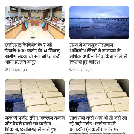
छत्तीसगढ़ कैबिनेट के 7 बड़े
राज्य में मानसून मेहरबान :
फैसले: 500 करोड़ के AI मिशन,
अधिकांश जिलों में सामान्य से
ग्रामीण सड़क योजना सहित कई
अधिक वर्षा, जानिए किस जिले में
अहम प्रस्ताव मंजूर
कितनी हुई बारिश
2 days ago
6 days ago
नकली पनीर, क्रीम, मक्खन बनाने
सावधान! कहीं आप भी तो नहीं खा
और बेचने वालों पर कसेगा
रहे यही पनीर : छत्तीसगढ़ में
शिकंजा, छत्तीसगढ़ में जारी हुआ
एनालॉग (नकली) पनीर पर