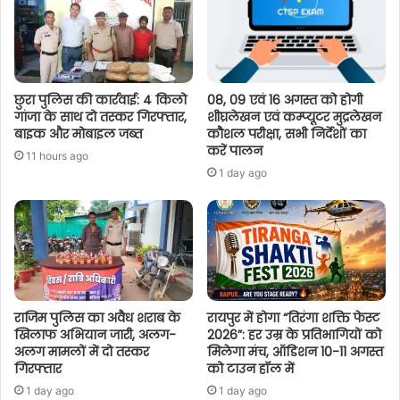
छुरा पुलिस की कार्रवाई: 4 किलो
08, 09 एवं 16 अगस्त को होगी
गांजा के साथ दो तस्कर गिरफ्तार,
शीघ्रलेखन एवं कम्प्यूटर मुद्रलेखन
बाइक और मोबाइल जब्त
कौशल परीक्षा, सभी निर्देशों का
करें पालन
11 hours ago
1 day ago
राजिम पुलिस का अवैध शराब के
रायपुर में होगा “तिरंगा शक्ति फेस्ट
खिलाफ अभियान जारी, अलग-
2026”: हर उम्र के प्रतिभागियों को
अलग मामलों में दो तस्कर
मिलेगा मंच, ऑडिशन 10-11 अगस्त
गिरफ्तार
को टाउन हॉल में
1 day ago
1 day ago