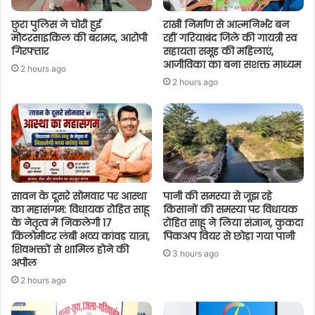
छुरा पुलिस ने चोरी हुई
राखी निर्माण से आत्मनिर्भर बन
मोटरसाइकिल की बरामद, आरोपी
रहीं गरियाबंद जिले की गायत्री स्व
गिरफ्तार
सहायता समूह की महिलाएं,
आजीविका का बना सशक्त माध्यम
2 hours ago
2 hours ago
सावन के दूसरे सोमवार पर आस्था
पानी की समस्या से जूझ रहे
का महासंगम: विधायक रोहित साहू
किसानों की समस्या पर विधायक
के नेतृत्व में निकलेगी 17
रोहित साहू ने लिया संज्ञान, कुकदा
किलोमीटर लंबी भव्य कांवड़ यात्रा,
पिकअप वियर से छोड़ा गया पानी
शिवभक्तों से शामिल होने की
3 hours ago
अपील
2 hours ago