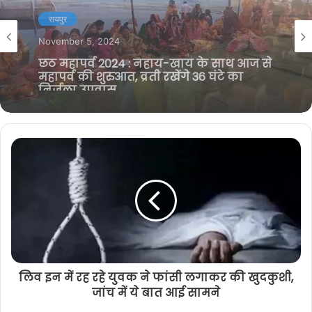
i
b
t
g
अपराध
t
o
e
r
March 8, 2024
e
o
r
a
रायपुर
गरियाबंद ब्रेकिंग: कोपरा पंचायत सचिव
k
m
November 5, 2024
बर्खास्त, 69 लाख 52 हजार की होगी वसूली,
जानिए पूरा मामला
छठ महापर्व 2024 : नहाय-खाय के साथ आज से
महापर्व की शुरुआत, व्रती रखेंगे 36 घंटे का
निर्जला उपवास
लिव इन में रह रहे युवक ने फांसी लगाकर की खुदकुशी,
जांच में ये बात आई सामने