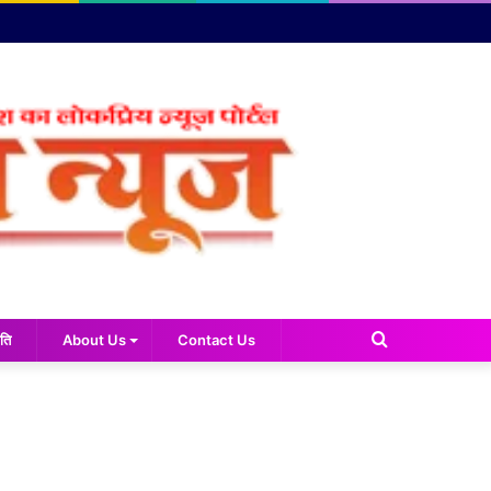
Search
ति
About Us
Contact Us
for