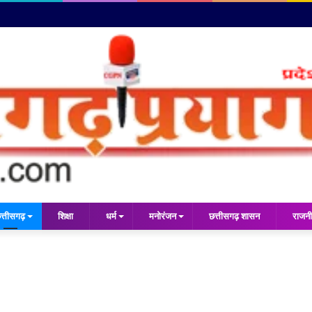
त्तीसगढ़
शिक्षा
धर्म
मनोरंजन
छत्तीसगढ़ शासन
राजनी