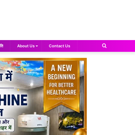
Search
ति
About Us
Contact Us
for