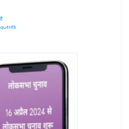
ें
oqu4Hf8