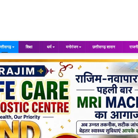
त्तीसगढ़
शिक्षा
धर्म
मनोरंजन
छत्तीसगढ़ शासन
राजनी