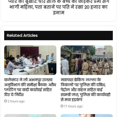
प्यार का बुखार: चार साल के बच्चे को छोड़कर प्रेमी संग
भागी महिला, पता बताने पर पति ने रखा 20 हजार का
इनाम
Related Articles
कलेक्टर ने ली अभनपुर राजस्व
नवापारा ब्रेकिंग: लल्ला के
अनुविभाग की समीक्षा बैठक: अवैध
ठिकानों पर पुलिस की दबिश,
प्लाटिंग पर कड़ी कार्रवाई सहित
पेट्रोल और वाहन सहित कई
दिए ये निर्देश
सामग्री जप्त, पुलिस की कार्यवाही
से मचा हड़कंप
2 hours ago
17 hours ago