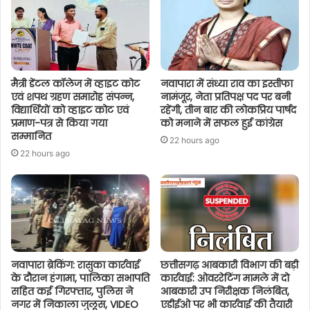
मैत्री डेंटल कॉलेज में व्हाइट कोट
नवापारा में संध्या राव का इस्तीफा
एवं शपथ ग्रहण समारोह संपन्न,
नामंजूर, नेता प्रतिपक्ष पद पर बनी
विद्यार्थियों को व्हाइट कोट एवं
रहेंगी, तीन बार की लोकप्रिय पार्षद
प्रमाण-पत्र से किया गया
को मनाने में सफल हुई कांग्रेस
सम्मानित
22 hours ago
22 hours ago
नवापारा ब्रेकिंग: रासुका कार्रवाई
छत्तीसगढ़ आबकारी विभाग की बड़ी
के दौरान हंगामा, पालिका सभापति
कार्रवाई: ओवररेटिंग मामले में दो
सहित कई गिरफ्तार, पुलिस ने
आबकारी उप निरीक्षक निलंबित,
नगर में निकाला जुलूस, VIDEO
एडीईओ पर भी कार्रवाई की तैयारी