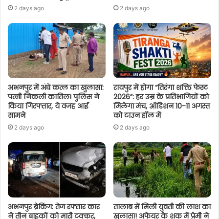
2 days ago
2 days ago
अभनपुर में अंधे कत्ल का खुलासा:
रायपुर में होगा “तिरंगा शक्ति फेस्ट
पत्नी निकली कातिल! पुलिस ने
2026”: हर उम्र के प्रतिभागियों को
किया गिरफ्तार, ये वजह आई
मिलेगा मंच, ऑडिशन 10-11 अगस्त
सामने
को टाउन हॉल में
2 days ago
2 days ago
अभनपुर ब्रेकिंग: तेज रफ्तार कार
तालाब में मिली युवती की लाश का
ने तीन बाइकों को मारी टक्कर,
खुलासा! अफेयर के शक में प्रेमी ने