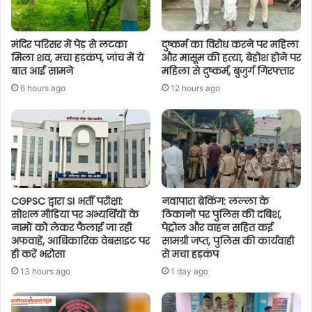
मंदिर परिसर में पेड़ से लटका
दुष्कर्म का विरोध करने पर महिला
मिला शव, मचा हड़कंप, जांच में ये
और मासूम की हत्या, बेहोश होने पर
बात आई सामने
महिला से दुष्कर्म, बुजुर्ग गिरफ्तार
6 hours ago
12 hours ago
CGPSC द्वारा SI भर्ती परीक्षा:
नवापारा ब्रेकिंग: लल्ला के
सोशल मीडिया पर अभ्यर्थियों के
ठिकानों पर पुलिस की दबिश,
नामों को लेकर फैलाई जा रही
पेट्रोल और वाहन सहित कई
अफवाहें, आधिकारिक वेबसाइट पर
सामग्री जप्त, पुलिस की कार्यवाही
ही करें भरोसा
से मचा हड़कंप
13 hours ago
1 day ago