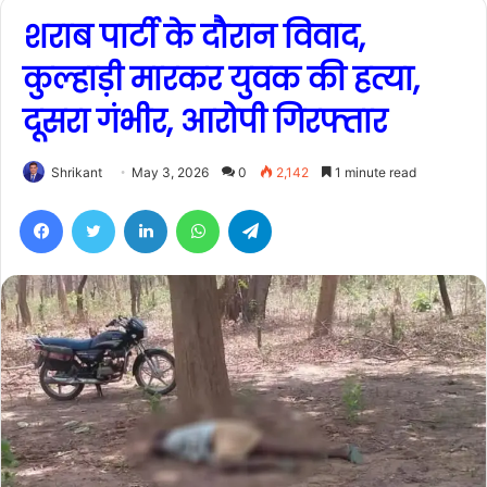
शराब पार्टी के दौरान विवाद,
कुल्हाड़ी मारकर युवक की हत्या,
दूसरा गंभीर, आरोपी गिरफ्तार
Shrikant
May 3, 2026
0
2,142
1 minute read
Facebook
Twitter
LinkedIn
WhatsApp
Telegram