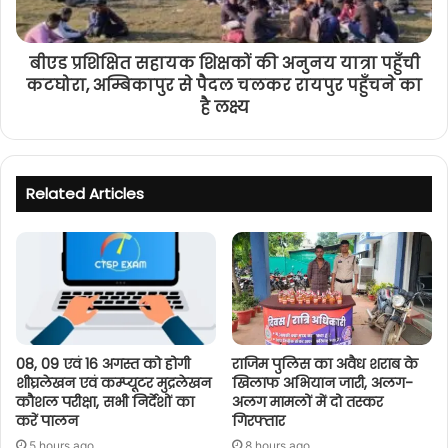
बीएड प्रशिक्षित सहायक शिक्षकों की अनुनय यात्रा पहुँची
कटघोरा, अम्बिकापुर से पैदल चलकर रायपुर पहुँचने का
है लक्ष्य
Related Articles
08, 09 एवं 16 अगस्त को होगी
राजिम पुलिस का अवैध शराब के
शीघ्रलेखन एवं कम्प्यूटर मुद्रलेखन
खिलाफ अभियान जारी, अलग-
कौशल परीक्षा, सभी निर्देशों का
अलग मामलों में दो तस्कर
करें पालन
गिरफ्तार
5 hours ago
8 hours ago