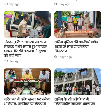
1 day ago
1 day ago
मोटरसाइकिल चालक सड़क पर
राजिम पुलिस की कार्रवाई: अवैध
गिरकर गंभीर रूप से हुआ घायल,
शराब के साथ दो कोचिया
डायल-112 की तत्परता से युवक
गिरफ्तार
की बची जान
2 days ago
1 day ago
गरियाबंद में अवैध खनन पर चलेगा
राजिम के सोनतीर्थ घाट में
अभियान, एसडीएम के नेतृत्व में
निर्माणाधीन संस्कार भवन का