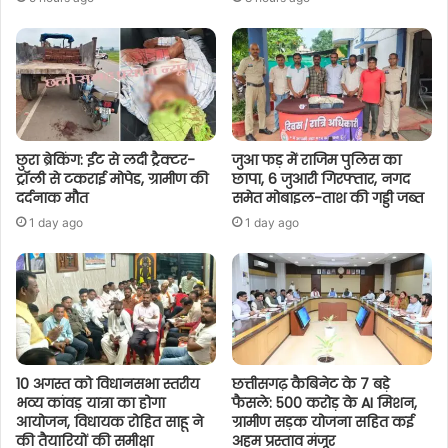
छुरा ब्रेकिंग: ईंट से लदी ट्रैक्टर-
जुआ फड़ में राजिम पुलिस का
ट्रॉली से टकराई मोपेड, ग्रामीण की
छापा, 6 जुआरी गिरफ्तार, नगद
दर्दनाक मौत
समेत मोबाइल-ताश की गड्डी जब्त
1 day ago
1 day ago
10 अगस्त को विधानसभा स्तरीय
छत्तीसगढ़ कैबिनेट के 7 बड़े
भव्य कांवड़ यात्रा का होगा
फैसले: 500 करोड़ के AI मिशन,
आयोजन, विधायक रोहित साहू ने
ग्रामीण सड़क योजना सहित कई
की तैयारियों की समीक्षा
अहम प्रस्ताव मंजूर