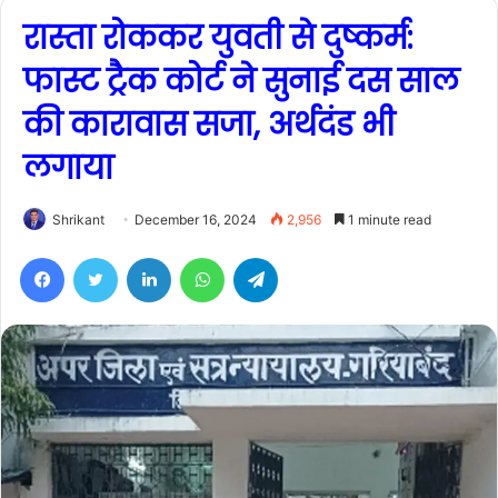
रास्ता रोककर युवती से दुष्कर्म:
फास्ट ट्रैक कोर्ट ने सुनाई दस साल
की कारावास सजा, अर्थदंड भी
लगाया
Shrikant
December 16, 2024
2,956
1 minute read
Facebook
Twitter
LinkedIn
WhatsApp
Telegram