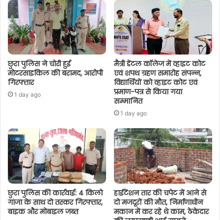
छुरा पुलिस ने चोरी हुई
मैत्री डेंटल कॉलेज में व्हाइट कोट
मोटरसाइकिल की बरामद, आरोपी
एवं शपथ ग्रहण समारोह संपन्न,
गिरफ्तार
विद्यार्थियों को व्हाइट कोट एवं
प्रमाण-पत्र से किया गया
1 day ago
सम्मानित
1 day ago
छुरा पुलिस की कार्रवाई: 4 किलो
हाईटेंशन तार की चपेट में आने से
गांजा के साथ दो तस्कर गिरफ्तार,
दो मजदूरों की मौत, निर्माणाधीन
बाइक और मोबाइल जब्त
मकान में कर रहे थे काम, ठेकेदार