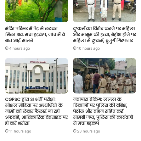
मंदिर परिसर में पेड़ से लटका
दुष्कर्म का विरोध करने पर महिला
मिला शव, मचा हड़कंप, जांच में ये
और मासूम की हत्या, बेहोश होने पर
बात आई सामने
महिला से दुष्कर्म, बुजुर्ग गिरफ्तार
4 hours ago
10 hours ago
CGPSC द्वारा SI भर्ती परीक्षा:
नवापारा ब्रेकिंग: लल्ला के
सोशल मीडिया पर अभ्यर्थियों के
ठिकानों पर पुलिस की दबिश,
नामों को लेकर फैलाई जा रही
पेट्रोल और वाहन सहित कई
अफवाहें, आधिकारिक वेबसाइट पर
सामग्री जप्त, पुलिस की कार्यवाही
ही करें भरोसा
से मचा हड़कंप
11 hours ago
23 hours ago