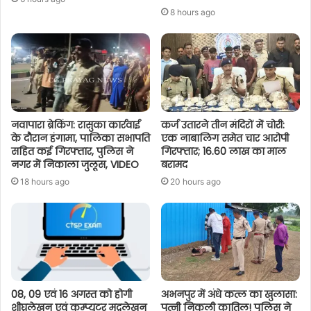
8 hours ago
नवापारा ब्रेकिंग: रासुका कार्रवाई
कर्ज उतारने तीन मंदिरों में चोरी:
के दौरान हंगामा, पालिका सभापति
एक नाबालिग समेत चार आरोपी
सहित कई गिरफ्तार, पुलिस ने
गिरफ्तार; 16.60 लाख का माल
नगर में निकाला जुलूस, VIDEO
बरामद
18 hours ago
20 hours ago
08, 09 एवं 16 अगस्त को होगी
अभनपुर में अंधे कत्ल का खुलासा:
शीघ्रलेखन एवं कम्प्यूटर मुद्रलेखन
पत्नी निकली कातिल! पुलिस ने