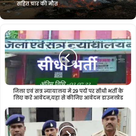
January 28, 2026
प्रधानमंत्री मोदी ने क्यों कहा इस युवती को, दिल
छू लेने वाला था ये क्षण
बिग ब्रेकिंग : चार्टर्ड विमान क्रैश, उपमुख्यमंत्री
सहित चार की मौत
जिला एवं सत्र न्यायालय मे 29 पदों पर सीधी भर्ती के
लिए करे आवेदन,यहा से कीजिए आवेदन डाउनलोड