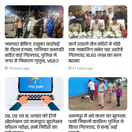
नवापारा ब्रेकिंग: रासुका कार्रवाई
कर्ज उतारने तीन मंदिरों में चोरी:
के दौरान हंगामा, पालिका सभापति
एक नाबालिग समेत चार आरोपी
सहित कई गिरफ्तार, पुलिस ने
गिरफ्तार; 16.60 लाख का माल
नगर में निकाला जुलूस, VIDEO
बरामद
19 hours ago
21 hours ago
08, 09 एवं 16 अगस्त को होगी
अभनपुर में अंधे कत्ल का खुलासा:
शीघ्रलेखन एवं कम्प्यूटर मुद्रलेखन
पत्नी निकली कातिल! पुलिस ने
कौशल परीक्षा, सभी निर्देशों का
किया गिरफ्तार, ये वजह आई