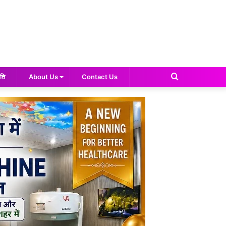
Search
ति
About Us
Contact Us
for