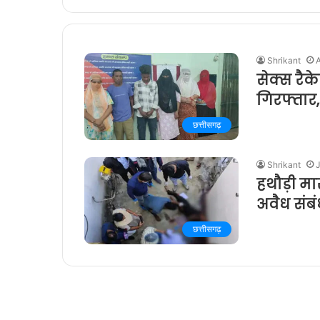
Shrikant
A
सेक्स रै
गिरफ्ता
छत्तीसगढ़
Shrikant
J
हथौड़ी मा
अवैध संबं
छत्तीसगढ़