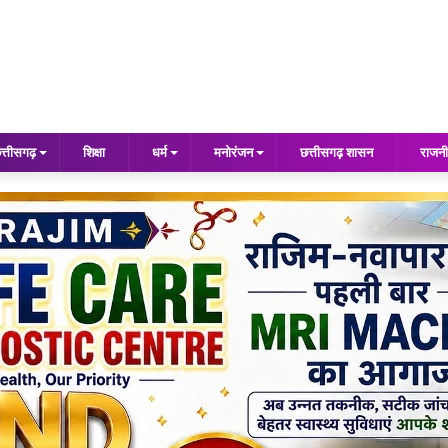
त्तीसगढ़
शिक्षा
धर्म
मनोरंजन
छत्तीसगढ़ शासन
राजनी