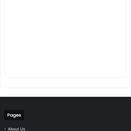
Pages
About Us