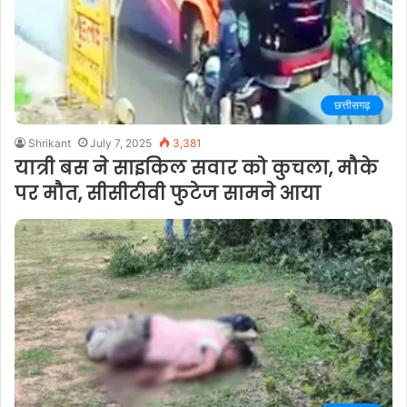
छत्तीसगढ़
Shrikant
July 7, 2025
3,381
यात्री बस ने साइकिल सवार को कुचला, मौके
पर मौत, सीसीटीवी फुटेज सामने आया