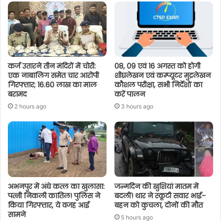
कर्ज उतारने तीन मंदिरों में चोरी:
08, 09 एवं 16 अगस्त को होगी
एक नाबालिग समेत चार आरोपी
शीघ्रलेखन एवं कम्प्यूटर मुद्रलेखन
गिरफ्तार; 16.60 लाख का माल
कौशल परीक्षा, सभी निर्देशों का
बरामद
करें पालन
2 hours ago
3 hours ago
अभनपुर में अंधे कत्ल का खुलासा:
जन्मदिन की खुशियां मातम में
पत्नी निकली कातिल! पुलिस ने
बदलीं! थार ने स्कूटी सवार भाई-
किया गिरफ्तार, ये वजह आई
बहन को कुचला, दोनों की मौत
सामने
5 hours ago