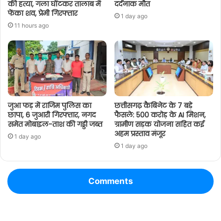
की हत्या, गला घोंटकर तालाब में
दर्दनाक मौत
फेंका शव, प्रेमी गिरफ्तार
1 day ago
11 hours ago
जुआ फड़ में राजिम पुलिस का
छत्तीसगढ़ कैबिनेट के 7 बड़े
छापा, 6 जुआरी गिरफ्तार, नगद
फैसले: 500 करोड़ के AI मिशन,
समेत मोबाइल-ताश की गड्डी जब्त
ग्रामीण सड़क योजना सहित कई
अहम प्रस्ताव मंजूर
1 day ago
1 day ago
Comments