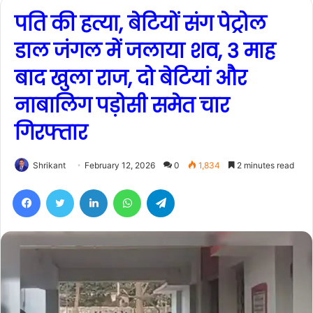
पति की हत्या, बेटियों संग पेट्रोल
डाल जंगल में जलाया शव, 3 माह
बाद खुला राज, दो बेटियां और
नाबालिग पड़ोसी समेत चार
गिरफ्तार
Shrikant
February 12, 2026
0
1,834
2 minutes read
Facebook
Twitter
LinkedIn
WhatsApp
Telegram