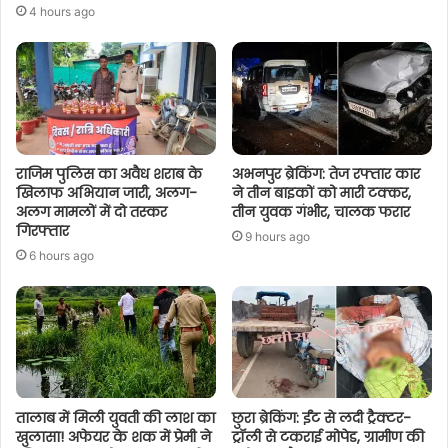
4 hours ago
राजिम पुलिस का अवैध शराब के
अभनपुर ब्रेकिंग: तेज रफ्तार कार
खिलाफ अभियान जारी, अलग-
ने तीन बाइकों को मारी टक्कर,
अलग मामलों में दो तस्कर
तीन युवक गंभीर, चालक फरार
गिरफ्तार
9 hours ago
6 hours ago
तालाब में मिली युवती की लाश का
छुरा ब्रेकिंग: ईंट से लदी ट्रैक्टर-
खुलासा! अफेयर के शक में प्रेमी ने
ट्रॉली से टकराई मोपेड, ग्रामीण की