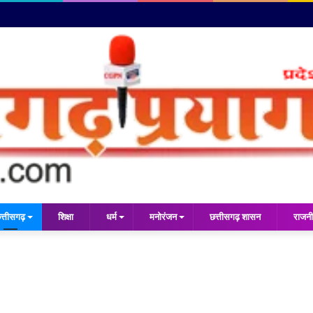
त्तीसगढ़
शिक्षा
धर्म
मनोरंजन
छत्तीसगढ़ शासन
राजनी