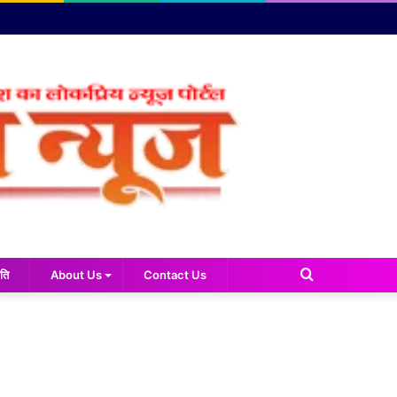
Search
ति
About Us
Contact Us
for