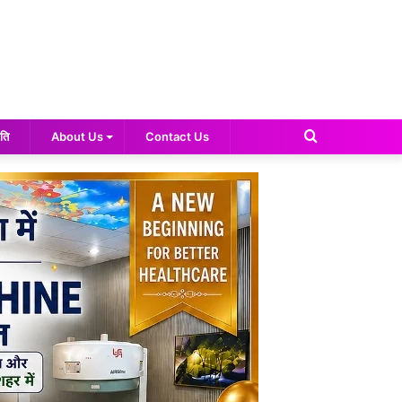
Search
ति
About Us
Contact Us
for