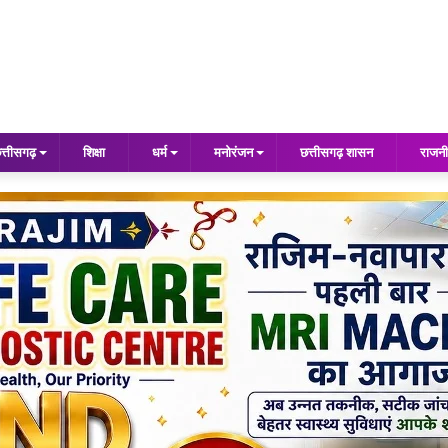
त्तीसगढ़
शिक्षा
धर्म
मनोरंजन
छत्तीसगढ़ शासन
राजनी