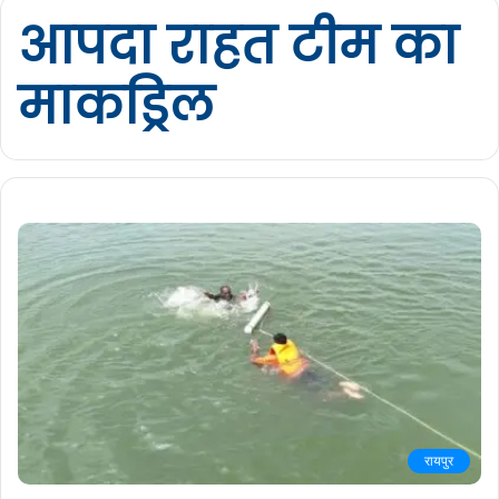
आपदा राहत टीम का
माकड्रिल
रायपुर