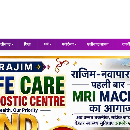
त्तीसगढ़
शिक्षा
धर्म
मनोरंजन
छत्तीसगढ़ शासन
राजनी