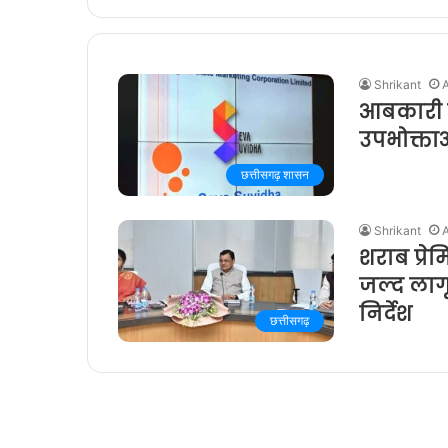
Shrikant
आबकारी मं
उपभोक्ता
छत्तीसगढ़ शासन
Shrikant
शराब प्रे
जल्द लागू
निर्देश
छत्तीसगढ़