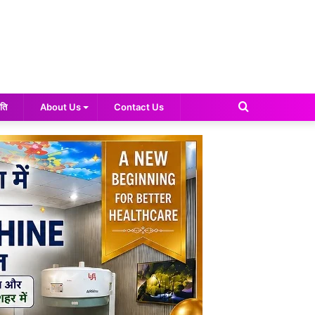
Search
ति
About Us
Contact Us
for