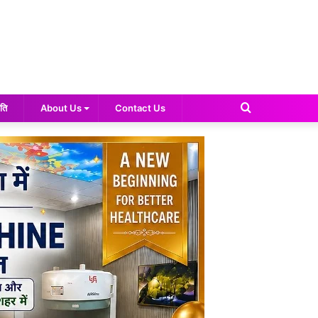
Search
ति
About Us
Contact Us
for