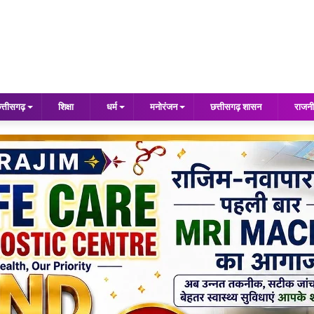
त्तीसगढ़
शिक्षा
धर्म
मनोरंजन
छत्तीसगढ़ शासन
राजनी