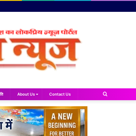
Search
ति
About Us
Contact Us
for