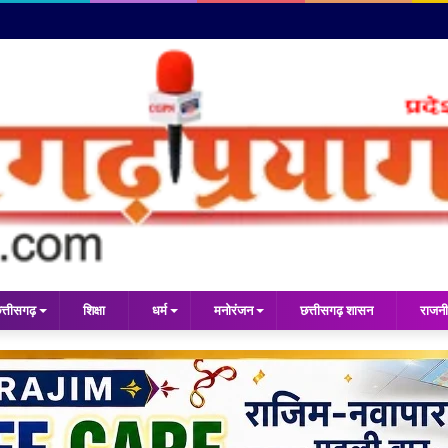
त्तीसगढ़
शिक्षा
धर्म
मनोरंजन
छत्तीसगढ़ शासन
राजनी