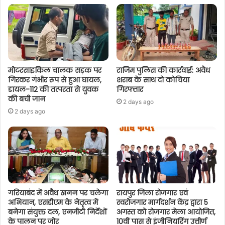
मोटरसाइकिल चालक सड़क पर
राजिम पुलिस की कार्रवाई: अवैध
गिरकर गंभीर रूप से हुआ घायल,
शराब के साथ दो कोचिया
डायल-112 की तत्परता से युवक
गिरफ्तार
की बची जान
2 days ago
2 days ago
गरियाबंद में अवैध खनन पर चलेगा
रायपुर जिला रोजगार एवं
अभियान, एसडीएम के नेतृत्व में
स्वरोजगार मार्गदर्शन केंद्र द्वारा 5
बनेगा संयुक्त दल, एनजीटी निर्देशों
अगस्त को रोजगार मेला आयोजित,
के पालन पर जोर
10वीं पास से इंजीनियरिंग उत्तीर्ण