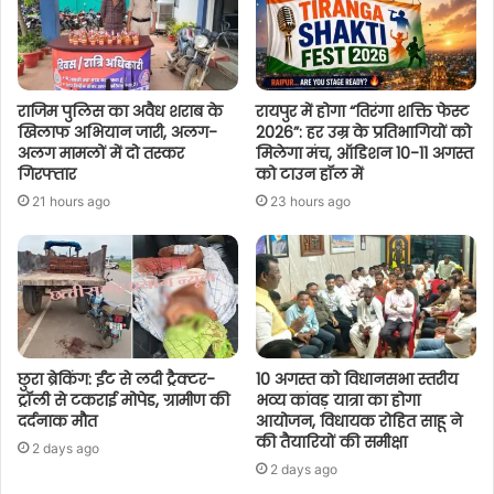
राजिम पुलिस का अवैध शराब के
रायपुर में होगा “तिरंगा शक्ति फेस्ट
खिलाफ अभियान जारी, अलग-
2026”: हर उम्र के प्रतिभागियों को
अलग मामलों में दो तस्कर
मिलेगा मंच, ऑडिशन 10-11 अगस्त
गिरफ्तार
को टाउन हॉल में
21 hours ago
23 hours ago
छुरा ब्रेकिंग: ईंट से लदी ट्रैक्टर-
10 अगस्त को विधानसभा स्तरीय
ट्रॉली से टकराई मोपेड, ग्रामीण की
भव्य कांवड़ यात्रा का होगा
दर्दनाक मौत
आयोजन, विधायक रोहित साहू ने
की तैयारियों की समीक्षा
2 days ago
2 days ago