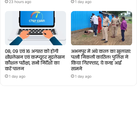
23 hours ago
1 day ago
08, 09 एवं 16 अगस्त को होगी
अभनपुर में अंधे कत्ल का खुलासा:
शीघ्रलेखन एवं कम्प्यूटर मुद्रलेखन
पत्नी निकली कातिल! पुलिस ने
कौशल परीक्षा, सभी निर्देशों का
किया गिरफ्तार, ये वजह आई
करें पालन
सामने
1 day ago
1 day ago