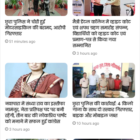
छुरा पुलिस ने चोरी हुई
मैत्री डेंटल कॉलेज में व्हाइट कोट
मोटरसाइकिल की बरामद, आरोपी
एवं शपथ ग्रहण समारोह संपन्न,
गिरफ्तार
विद्यार्थियों को व्हाइट कोट एवं
प्रमाण-पत्र से किया गया
51 minutes ago
सम्मानित
3 hours ago
नवापारा में संध्या राव का इस्तीफा
छुरा पुलिस की कार्रवाई: 4 किलो
नामंजूर, नेता प्रतिपक्ष पद पर बनी
गांजा के साथ दो तस्कर गिरफ्तार,
रहेंगी, तीन बार की लोकप्रिय पार्षद
बाइक और मोबाइल जब्त
को मनाने में सफल हुई कांग्रेस
10 hours ago
3 hours ago