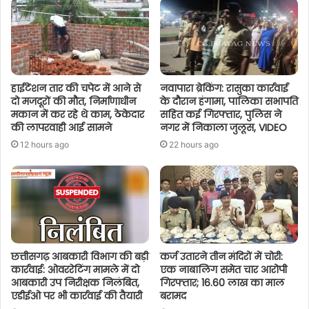
हाईटेंशन तार की चपेट में आने से
नवापारा ब्रेकिंग: रासुका कार्रवाई
दो मजदूरों की मौत, निर्माणाधीन
के दौरान हंगामा, पालिका सभापति
मकान में कर रहे थे काम, ठेकेदार
सहित कई गिरफ्तार, पुलिस ने
की लापरवाही आई सामने
नगर में निकाला जुलूस, VIDEO
12 hours ago
22 hours ago
छत्तीसगढ़ आबकारी विभाग की बड़ी
कर्ज उतारने तीन मंदिरों में चोरी:
कार्रवाई: ओवररेटिंग मामले में दो
एक नाबालिग समेत चार आरोपी
आबकारी उप निरीक्षक निलंबित,
गिरफ्तार; 16.60 लाख का माल
एडीईओ पर भी कार्रवाई की तैयारी
बरामद