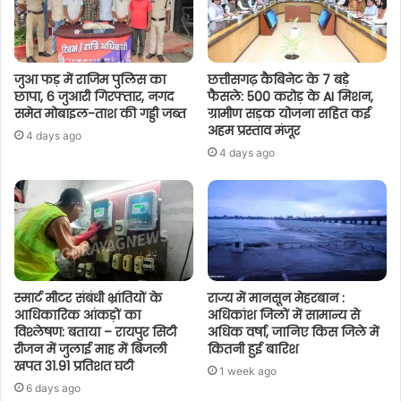
जुआ फड़ में राजिम पुलिस का
छत्तीसगढ़ कैबिनेट के 7 बड़े
छापा, 6 जुआरी गिरफ्तार, नगद
फैसले: 500 करोड़ के AI मिशन,
समेत मोबाइल-ताश की गड्डी जब्त
ग्रामीण सड़क योजना सहित कई
अहम प्रस्ताव मंजूर
4 days ago
4 days ago
स्मार्ट मीटर संबंधी भ्रांतियों के
राज्य में मानसून मेहरबान :
आधिकारिक आंकड़ों का
अधिकांश जिलों में सामान्य से
विश्लेषण: बताया – रायपुर सिटी
अधिक वर्षा, जानिए किस जिले में
रीजन में जुलाई माह में बिजली
कितनी हुई बारिश
खपत 31.91 प्रतिशत घटी
1 week ago
6 days ago