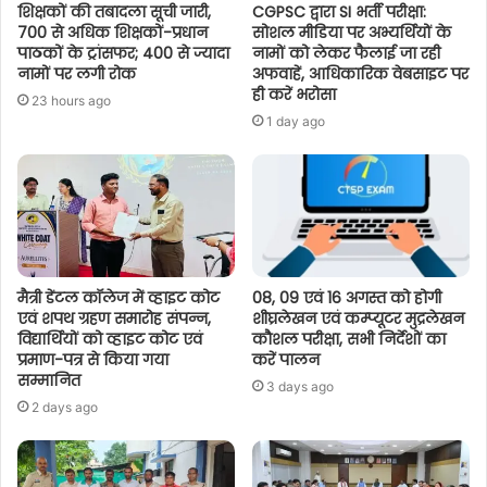
शिक्षकों की तबादला सूची जारी,
CGPSC द्वारा SI भर्ती परीक्षा:
700 से अधिक शिक्षकों-प्रधान
सोशल मीडिया पर अभ्यर्थियों के
पाठकों के ट्रांसफर; 400 से ज्यादा
नामों को लेकर फैलाई जा रही
नामों पर लगी रोक
अफवाहें, आधिकारिक वेबसाइट पर
ही करें भरोसा
23 hours ago
1 day ago
मैत्री डेंटल कॉलेज में व्हाइट कोट
08, 09 एवं 16 अगस्त को होगी
एवं शपथ ग्रहण समारोह संपन्न,
शीघ्रलेखन एवं कम्प्यूटर मुद्रलेखन
विद्यार्थियों को व्हाइट कोट एवं
कौशल परीक्षा, सभी निर्देशों का
प्रमाण-पत्र से किया गया
करें पालन
सम्मानित
3 days ago
2 days ago