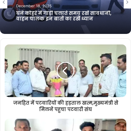
June 26, 2026
e
o
r
a
गरियाबंद
k
m
अवैध उत्खनन रोकने ग्रामीणों ने किया
December 18, 2025
चक्काजाम, बौखलाए रेत माफियाओं ने सरपंच
परिवार पर किया हमला
घने कोहरे में गाड़ी चलाते समय रखें सावधानी,
वाहन चालक इन बातों का रखें ध्यान
जनहित में पटवारियों की हड़ताल खत्म,मुख्यमंत्री से
मिलने पहुचा पटवारी संघ