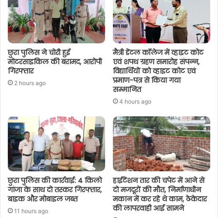
छुरा पुलिस ने चोरी हुई
मैत्री डेंटल कॉलेज में व्हाइट कोट
मोटरसाइकिल की बरामद, आरोपी
एवं शपथ ग्रहण समारोह संपन्न,
गिरफ्तार
विद्यार्थियों को व्हाइट कोट एवं
प्रमाण-पत्र से किया गया
2 hours ago
सम्मानित
4 hours ago
छुरा पुलिस की कार्रवाई: 4 किलो
हाईटेंशन तार की चपेट में आने से
गांजा के साथ दो तस्कर गिरफ्तार,
दो मजदूरों की मौत, निर्माणाधीन
बाइक और मोबाइल जब्त
मकान में कर रहे थे काम, ठेकेदार
की लापरवाही आई सामने
11 hours ago