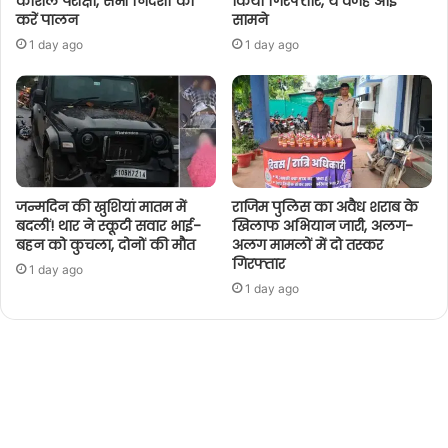
कौशल परीक्षा, सभी निर्देशों का
किया गिरफ्तार, ये वजह आई
करें पालन
सामने
1 day ago
1 day ago
जन्मदिन की खुशियां मातम में
राजिम पुलिस का अवैध शराब के
बदलीं! थार ने स्कूटी सवार भाई-
खिलाफ अभियान जारी, अलग-
बहन को कुचला, दोनों की मौत
अलग मामलों में दो तस्कर
गिरफ्तार
1 day ago
1 day ago