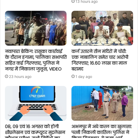
13 hours ago
नवापारा ब्रेकिंग: रासुका कार्रवाई
कर्ज उतारने तीन मंदिरों में चोरी:
के दौरान हंगामा, पालिका सभापति
एक नाबालिग समेत चार आरोपी
सहित कई गिरफ्तार, पुलिस ने
गिरफ्तार; 16.60 लाख का माल
नगर में निकाला जुलूस, VIDEO
बरामद
23 hours ago
1 day ago
08, 09 एवं 16 अगस्त को होगी
अभनपुर में अंधे कत्ल का खुलासा:
शीघ्रलेखन एवं कम्प्यूटर मुद्रलेखन
पत्नी निकली कातिल! पुलिस ने