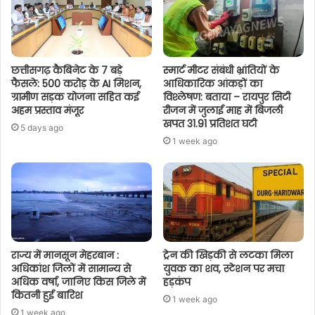
छत्तीसगढ़ कैबिनेट के 7 बड़े
स्मार्ट मीटर संबंधी भ्रांतियों के
फैसले: 500 करोड़ के AI मिशन,
आधिकारिक आंकड़ों का
ग्रामीण सड़क योजना सहित कई
विश्लेषण: बताया – रायपुर सिटी
अहम प्रस्ताव मंजूर
रीजन में जुलाई माह में बिजली
खपत 31.91 प्रतिशत घटी
5 days ago
1 week ago
राज्य में मानसून मेहरबान :
ट्रेन की खिड़की से लटका मिला
अधिकांश जिलों में सामान्य से
युवक का शव, स्टेशन पर मचा
अधिक वर्षा, जानिए किस जिले में
हड़कंप
कितनी हुई बारिश
1 week ago
1 week ago