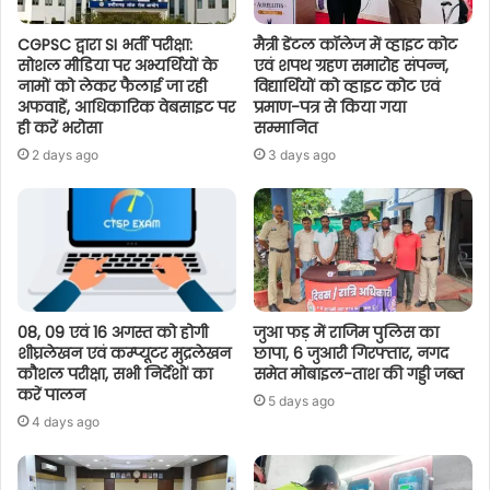
CGPSC द्वारा SI भर्ती परीक्षा:
मैत्री डेंटल कॉलेज में व्हाइट कोट
सोशल मीडिया पर अभ्यर्थियों के
एवं शपथ ग्रहण समारोह संपन्न,
नामों को लेकर फैलाई जा रही
विद्यार्थियों को व्हाइट कोट एवं
अफवाहें, आधिकारिक वेबसाइट पर
प्रमाण-पत्र से किया गया
ही करें भरोसा
सम्मानित
2 days ago
3 days ago
08, 09 एवं 16 अगस्त को होगी
जुआ फड़ में राजिम पुलिस का
शीघ्रलेखन एवं कम्प्यूटर मुद्रलेखन
छापा, 6 जुआरी गिरफ्तार, नगद
कौशल परीक्षा, सभी निर्देशों का
समेत मोबाइल-ताश की गड्डी जब्त
करें पालन
5 days ago
4 days ago