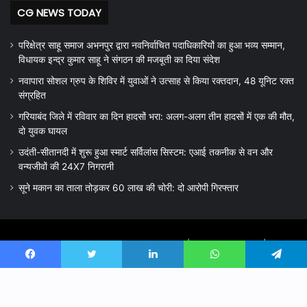
CG NEWS TODAY
परिक्षेत्र साहू समाज अभनपुर द्वारा नवनिर्वाचित पदाधिकारियों का हुआ भव्य सम्मान,
विधायक इन्द्र कुमार साहू ने संगठन की मजबूती का दिया संदेश
नवापारा सोशल ग्रुप के शिविर में युवाओं ने उत्साह से किया रक्तदान, 48 यूनिट रक्त
संग्रहित
गरियाबंद जिले में रविवार का दिन हादसों भरा: अलग-अलग तीन हादसों में एक की मौत,
दो युवक घायल
उदंती-सीतानदी में शुरू हुआ स्मार्ट सर्विलांस सिस्टम: एआई तकनीक से वन और
वन्यजीवों की 24X7 निगरानी
सूने मकान का ताला तोड़कर 60 लाख की चोरी: दो आरोपी गिरफ्तार
© Copyright 2026, All Rights Reserved |
cg prayagnews
|Editor
Shrikant Sahu Nawapara Rajim, Mo 8319000696 , 7389671111
Facebook
Twitter
LinkedIn
WhatsApp
Telegram
Powered by Computer Care UDYAM REG.NU. - UDYAM-CG-14-