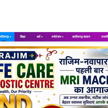
त्तीसगढ़
शिक्षा
धर्म
मनोरंजन
छत्तीसगढ़ शासन
राजनी