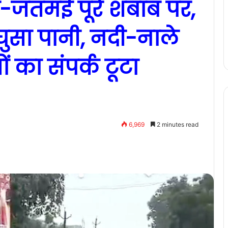
नी-जतमई पूरे शबाब पर,
ें घुसा पानी, नदी-नाले
 का संपर्क टूटा
6,969
2 minutes read