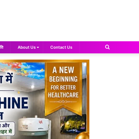
Search
ति
About Us
Contact Us
for