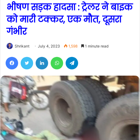
भीषण सड़क हादसा : ट्रेलर ने बाइक
को मारी टक्कर, एक मौत, दूसरा
गंभीर
Shrikant
July 4, 2023
1,598
1 minute read
Facebook
Twitter
LinkedIn
WhatsApp
Telegram