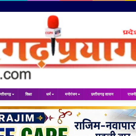
त्तीसगढ़
शिक्षा
धर्म
मनोरंजन
छत्तीसगढ़ शासन
राजनी