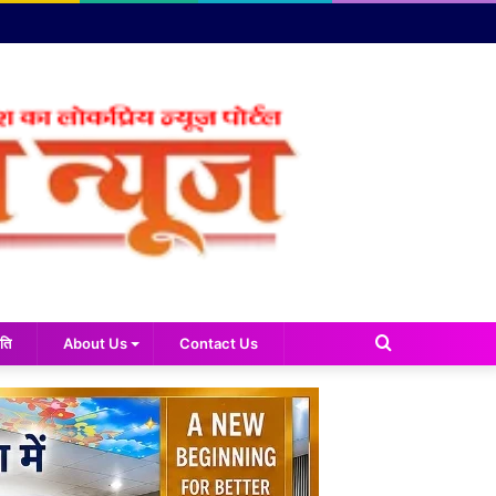
Search
ति
About Us
Contact Us
for