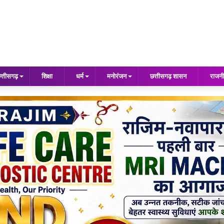
त्तीसगढ़
शिक्षा
धर्म
मनोरंजन
छत्तीसगढ़ शासन
राजनी