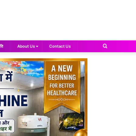
Search
ति
About Us
Contact Us
for