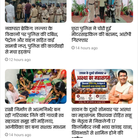
नवापारा ब्रेकिंग: लल्ला के
छुरा पुलिस ने चोरी हुई
ठिकानों पर पुलिस की दबिश,
मोटरसाइकिल की बरामद, आरोपी
पेट्रोल और वाहन सहित कई
गिरफ्तार
सामग्री जप्त, पुलिस की कार्यवाही
14 hours ago
से मचा हड़कंप
12 hours ago
राखी निर्माण से आत्मनिर्भर बन
सावन के दूसरे सोमवार पर आस्था
रहीं गरियाबंद जिले की गायत्री स्व
का महासंगम: विधायक रोहित साहू
सहायता समूह की महिलाएं,
के नेतृत्व में निकलेगी 17
आजीविका का बना सशक्त माध्यम
किलोमीटर लंबी भव्य कांवड़ यात्रा,
शिवभक्तों से शामिल होने की
14 hours ago