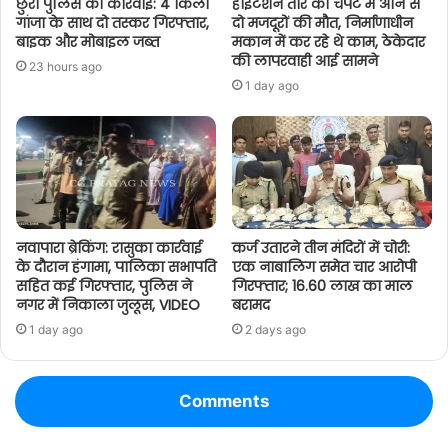
छुरा पुलिस की कार्रवाई: 4 किलो
हाईटेंशन तार की चपेट में आने से
गांजा के साथ दो तस्कर गिरफ्तार,
दो मजदूरों की मौत, निर्माणाधीन
बाइक और मोबाइल जब्त
मकान में कर रहे थे काम, ठेकेदार
की लापरवाही आई सामने
23 hours ago
1 day ago
नवापारा ब्रेकिंग: रासुका कार्रवाई
कर्ज उतारने तीन मंदिरों में चोरी:
के दौरान हंगामा, पालिका सभापति
एक नाबालिग समेत चार आरोपी
सहित कई गिरफ्तार, पुलिस ने
गिरफ्तार; 16.60 लाख का माल
नगर में निकाला जुलूस, VIDEO
बरामद
1 day ago
2 days ago
Comments