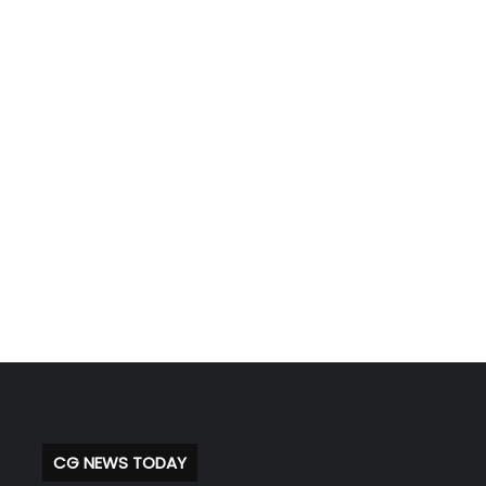
CG NEWS TODAY