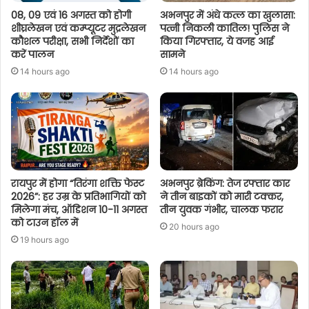
08, 09 एवं 16 अगस्त को होगी
अभनपुर में अंधे कत्ल का खुलासा:
शीघ्रलेखन एवं कम्प्यूटर मुद्रलेखन
पत्नी निकली कातिल! पुलिस ने
कौशल परीक्षा, सभी निर्देशों का
किया गिरफ्तार, ये वजह आई
करें पालन
सामने
14 hours ago
14 hours ago
रायपुर में होगा “तिरंगा शक्ति फेस्ट
अभनपुर ब्रेकिंग: तेज रफ्तार कार
2026”: हर उम्र के प्रतिभागियों को
ने तीन बाइकों को मारी टक्कर,
मिलेगा मंच, ऑडिशन 10-11 अगस्त
तीन युवक गंभीर, चालक फरार
को टाउन हॉल में
20 hours ago
19 hours ago