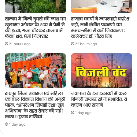
तालाब में मिली युवती की लाश का
राजस्व कार्यों में लापरवाही बर्दाश्त
खुलासा! अफेयर के शक में प्रेमी ने
नहीं, सभी लंबित प्रकरणों का
की हत्या, गला घोंटकर तालाब में
समय-सीमा में करें निराकरण :
फेंका शव, प्रेमी गिरफ्तार
कलेक्टर डॉ. गौरव सिंह
21 hours ago
22 hours ago
रायपुर जिला प्रशासन एवं महिला
नवापारा के इन इलाकों में कल
एवं बाल विकास विभाग की अनूठी
बिजली सप्लाई रहेगी प्रभावित, ये
पहल, “ऑपरेशन सिपाही रक्षा-सूत्र
कारण आए सामने
अभियान” के तहत तैयार की गईं 1
1 day ago
लाख 11 हजार राखियां
1 day ago