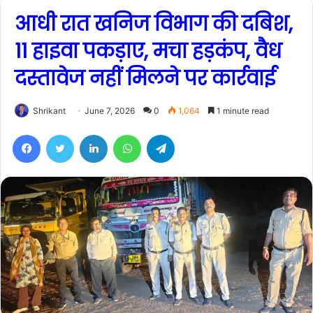
आधी रात खनिज विभाग की दबिश,
11 हाइवा पकड़ाए, मचा हड़कंप, वैध
दस्तावेज नहीं मिलने पर कार्रवाई
Shrikant
June 7, 2026
0
1,064
1 minute read
Facebook
Twitter
LinkedIn
WhatsApp
Telegram