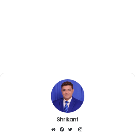
Shrikant
I