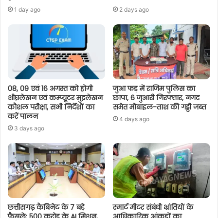
1 day ago
2 days ago
08, 09 एवं 16 अगस्त को होगी
जुआ फड़ में राजिम पुलिस का
शीघ्रलेखन एवं कम्प्यूटर मुद्रलेखन
छापा, 6 जुआरी गिरफ्तार, नगद
कौशल परीक्षा, सभी निर्देशों का
समेत मोबाइल-ताश की गड्डी जब्त
करें पालन
4 days ago
3 days ago
छत्तीसगढ़ कैबिनेट के 7 बड़े
स्मार्ट मीटर संबंधी भ्रांतियों के
फैसले: 500 करोड़ के AI मिशन,
आधिकारिक आंकड़ों का