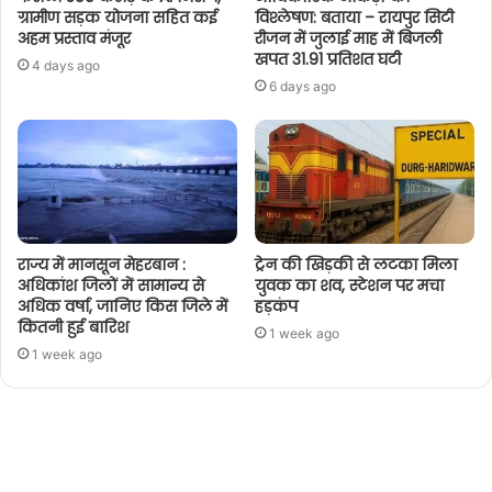
ग्रामीण सड़क योजना सहित कई
विश्लेषण: बताया – रायपुर सिटी
अहम प्रस्ताव मंजूर
रीजन में जुलाई माह में बिजली
खपत 31.91 प्रतिशत घटी
4 days ago
6 days ago
राज्य में मानसून मेहरबान :
ट्रेन की खिड़की से लटका मिला
अधिकांश जिलों में सामान्य से
युवक का शव, स्टेशन पर मचा
अधिक वर्षा, जानिए किस जिले में
हड़कंप
कितनी हुई बारिश
1 week ago
1 week ago