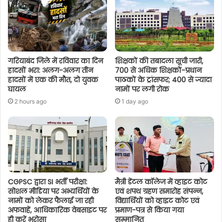
गरियाबंद जिले में रविवार का दिन
शिक्षकों की तबादला सूची जारी,
हादसों भरा: अलग-अलग तीन
700 से अधिक शिक्षकों-प्रधान
हादसों में एक की मौत, दो युवक
पाठकों के ट्रांसफर; 400 से ज्यादा
घायल
नामों पर लगी रोक
2 hours ago
1 day ago
CGPSC द्वारा SI भर्ती परीक्षा:
मैत्री डेंटल कॉलेज में व्हाइट कोट
सोशल मीडिया पर अभ्यर्थियों के
एवं शपथ ग्रहण समारोह संपन्न,
नामों को लेकर फैलाई जा रही
विद्यार्थियों को व्हाइट कोट एवं
अफवाहें, आधिकारिक वेबसाइट पर
प्रमाण-पत्र से किया गया
ही करें भरोसा
सम्मानित