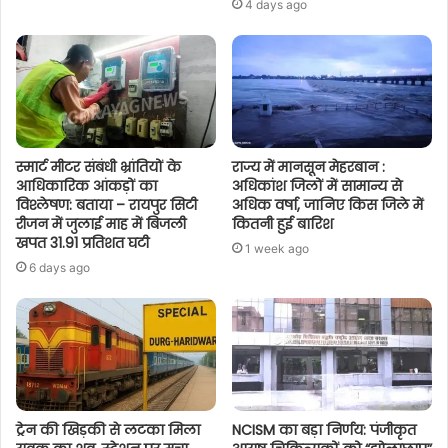
4 days ago
स्मार्ट मीटर संबंधी भ्रांतियों के
राज्य में मानसून मेहरबान :
आधिकारिक आंकड़ों का
अधिकांश जिलों में सामान्य से
विश्लेषण: बताया – रायपुर सिटी
अधिक वर्षा, जानिए किस जिले में
रीजन में जुलाई माह में बिजली
कितनी हुई बारिश
खपत 31.91 प्रतिशत घटी
1 week ago
6 days ago
ट्रेन की खिड़की से लटका मिला
NCISM का बड़ा निर्णय: पंजीकृत