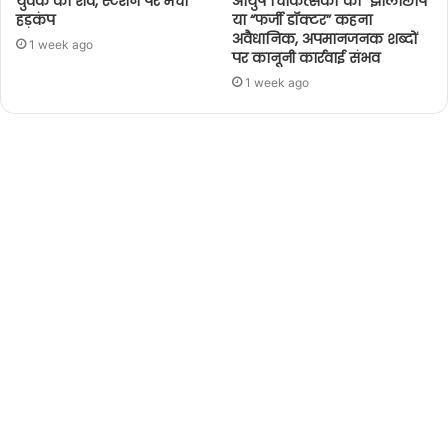
युवक का शव, स्टेशन पर मचा
आयुष चिकित्सकों को “झोलाछाप”
हड़कंप
या “फर्जी डॉक्टर” कहना
अवैधानिक, अपमानजनक शब्दों
1 week ago
पर कानूनी कार्रवाई संभव
1 week ago