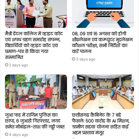
मैत्री डेंटल कॉलेज में व्हाइट कोट
08, 09 एवं 16 अगस्त को होगी
एवं शपथ ग्रहण समारोह संपन्न,
शीघ्रलेखन एवं कम्प्यूटर मुद्रलेखन
विद्यार्थियों को व्हाइट कोट एवं
कौशल परीक्षा, सभी निर्देशों का
प्रमाण-पत्र से किया गया
करें पालन
सम्मानित
3 days ago
2 days ago
जुआ फड़ में राजिम पुलिस का
छत्तीसगढ़ कैबिनेट के 7 बड़े
छापा, 6 जुआरी गिरफ्तार, नगद
फैसले: 500 करोड़ के AI मिशन,
समेत मोबाइल-ताश की गड्डी जब्त
ग्रामीण सड़क योजना सहित कई
अहम प्रस्ताव मंजूर
4 days ago