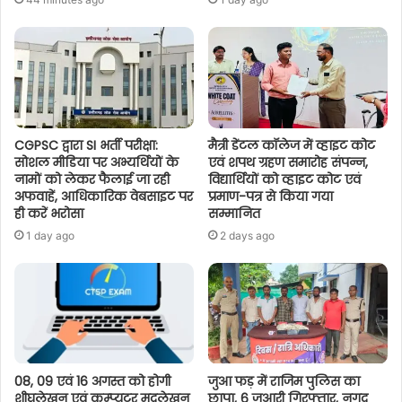
CGPSC द्वारा SI भर्ती परीक्षा:
मैत्री डेंटल कॉलेज में व्हाइट कोट
सोशल मीडिया पर अभ्यर्थियों के
एवं शपथ ग्रहण समारोह संपन्न,
नामों को लेकर फैलाई जा रही
विद्यार्थियों को व्हाइट कोट एवं
अफवाहें, आधिकारिक वेबसाइट पर
प्रमाण-पत्र से किया गया
ही करें भरोसा
सम्मानित
1 day ago
2 days ago
08, 09 एवं 16 अगस्त को होगी
जुआ फड़ में राजिम पुलिस का
शीघ्रलेखन एवं कम्प्यूटर मुद्रलेखन
छापा, 6 जुआरी गिरफ्तार, नगद