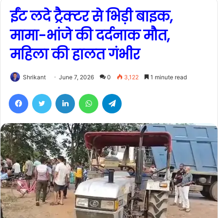
ईंट लदे ट्रैक्टर से भिड़ी बाइक,
मामा-भांजे की दर्दनाक मौत,
महिला की हालत गंभीर
Shrikant
June 7, 2026
0
3,122
1 minute read
Facebook
Twitter
LinkedIn
WhatsApp
Telegram