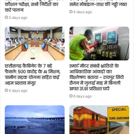
कौशल परीक्षा, सभी निर्देशों का
समेत मोबाइल-ताश की गड्डी जब्त
करें पालन
4 days ago
3 days ago
छत्तीसगढ़ कैबिनेट के 7 बड़े
स्मार्ट मीटर संबंधी भ्रांतियों के
फैसले: 500 करोड़ के AI मिशन,
आधिकारिक आंकड़ों का
ग्रामीण सड़क योजना सहित कई
विश्लेषण: बताया – रायपुर सिटी
अहम प्रस्ताव मंजूर
रीजन में जुलाई माह में बिजली
खपत 31.91 प्रतिशत घटी
4 days ago
6 days ago