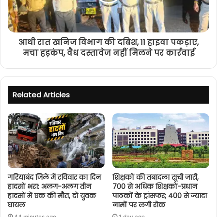
आधी रात खनिज विभाग की दबिश, 11 हाइवा पकड़ाए,
मचा हड़कंप, वैध दस्तावेज नहीं मिलने पर कार्रवाई
Related Articles
गरियाबंद जिले में रविवार का दिन
शिक्षकों की तबादला सूची जारी,
हादसों भरा: अलग-अलग तीन
700 से अधिक शिक्षकों-प्रधान
हादसों में एक की मौत, दो युवक
पाठकों के ट्रांसफर; 400 से ज्यादा
घायल
नामों पर लगी रोक
44 minutes ago
1 day ago